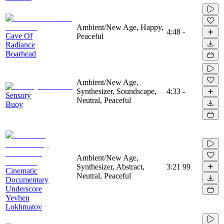
Ambient/New Age, Happy,
4:48
-
Cave Of
Peaceful
Radiance
Boarhead
Ambient/New Age,
Synthesizer, Soundscape,
4:33
-
Sensory
Neutral, Peaceful
Buoy
Ambient/New Age,
Synthesizer, Abstract,
3:21
99
Cinematic
Neutral, Peaceful
Documentary
Underscore
Yevhen
Lokhmatov