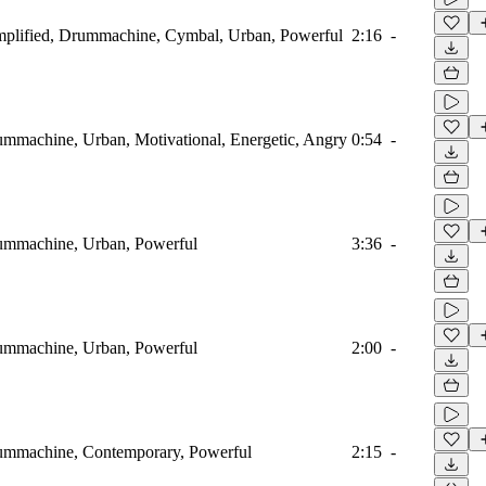
amplified, Drummachine, Cymbal, Urban, Powerful
2:16
-
rummachine, Urban, Motivational, Energetic, Angry
0:54
-
rummachine, Urban, Powerful
3:36
-
rummachine, Urban, Powerful
2:00
-
rummachine, Contemporary, Powerful
2:15
-