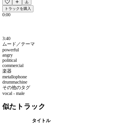
トラックを購入
0:00
3:40
ムード／テーマ
powerful
angry
political
commercial
楽器
metallophone
drummachine
その他のタグ
vocal - male
似たトラック
タイトル