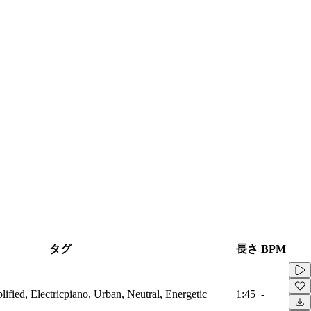
タグ
長さ
BPM
fied, Electricpiano, Urban, Neutral, Energetic
1:45
-