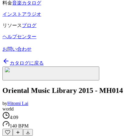
料金
音楽カタログ
インストアラジオ
リソース
ブログ
ヘルプセンター
お問い合わせ
カタログに戻る
Oriental Music Library 2015 - MH014
by
Hitomi Lai
world
4:09
140 BPM