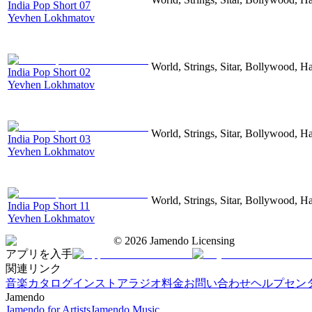
India Pop Short 07
Yevhen Lokhmatov
World, Strings, Sitar, Bollywood, H
India Pop Short 02
Yevhen Lokhmatov
World, Strings, Sitar, Bollywood, H
India Pop Short 03
Yevhen Lokhmatov
World, Strings, Sitar, Bollywood, H
India Pop Short 11
Yevhen Lokhmatov
©
2026
Jamendo Licensing
アプリを入手
関連リンク
音楽カタログ
インストアラジオ
料金
お問い合わせ
ヘルプセン
Jamendo
Jamendo for Artists
Jamendo Music