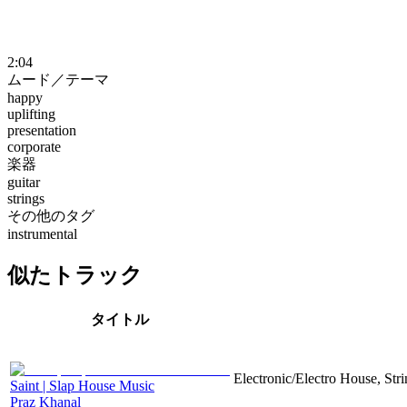
2:04
ムード／テーマ
happy
uplifting
presentation
corporate
楽器
guitar
strings
その他のタグ
instrumental
似たトラック
タイトル
Electronic/Electro House, Str
Saint | Slap House Music
Praz Khanal