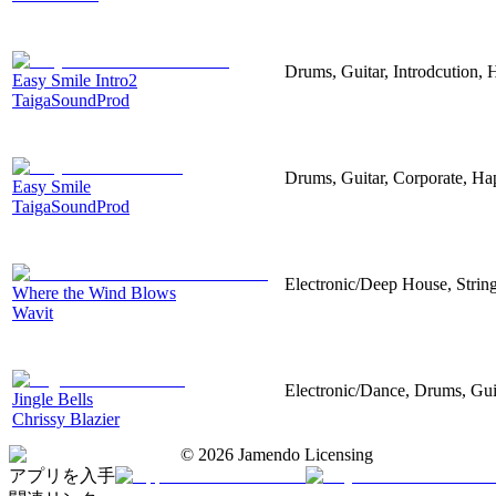
Drums, Guitar, Introdcution,
Easy Smile Intro2
TaigaSoundProd
Drums, Guitar, Corporate, H
Easy Smile
TaigaSoundProd
Electronic/Deep House, String
Where the Wind Blows
Wavit
Electronic/Dance, Drums, Gui
Jingle Bells
Chrissy Blazier
©
2026
Jamendo Licensing
アプリを入手