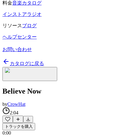
料金
音楽カタログ
インストアラジオ
リソース
ブログ
ヘルプセンター
お問い合わせ
カタログに戻る
Believe Now
by
CrowHat
2:04
トラックを購入
0:00