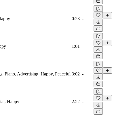
 Happy
0:23
-
appy
1:01
-
s, Piano, Advertising, Happy, Peaceful
3:02
-
tar, Happy
2:52
-