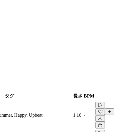
タグ
長さ
BPM
 Summer, Happy, Upbeat
1:16
-