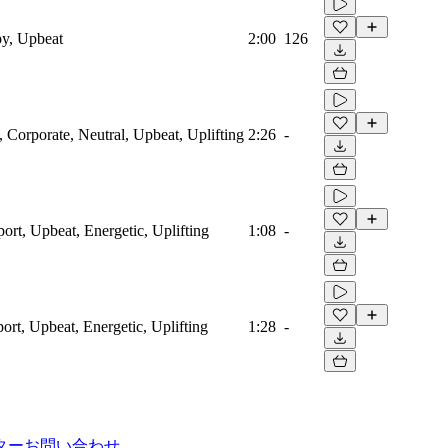
py, Upbeat
2:00
126
, Corporate, Neutral, Upbeat, Uplifting
2:26
-
port, Upbeat, Energetic, Uplifting
1:08
-
port, Upbeat, Energetic, Uplifting
1:28
-
ター
お問い合わせ