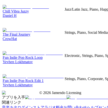
Jazz/Latin Jazz, Piano, Hap
Chill Vibra Jazzy
Daniel H
Strings, Piano, Social Media
The Final Journey
CrowHat
Electronic, Strings, Piano, S
Fun Indie Pop Rock Loop
Yevhen Lokhmatov
Strings, Piano, Corporate, S
Fun Indie Pop Rock Edit 1
Yevhen Lokhmatov
©
2026
Jamendo Licensing
アプリを入手
関連リンク
音楽カタログ
インストアラジオ
料金
お問い合わせ
ヘルプセン