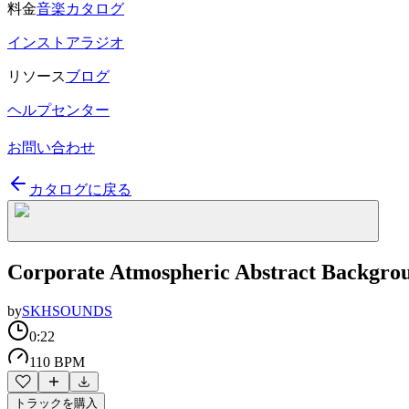
料金
音楽カタログ
インストアラジオ
リソース
ブログ
ヘルプセンター
お問い合わせ
カタログに戻る
Corporate Atmospheric Abstract Backgrou
by
SKHSOUNDS
0:22
110 BPM
トラックを購入