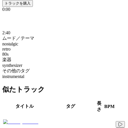
トラックを購入
0:00
2:40
ムード／テーマ
nostalgic
retro
80s
楽器
synthesizer
その他のタグ
instrumental
似たトラック
長
タイトル
タグ
BPM
さ