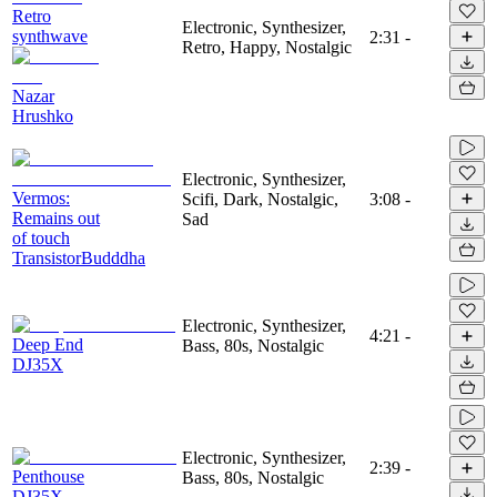
Retro
Electronic, Synthesizer,
synthwave
2:31
-
Retro, Happy, Nostalgic
Nazar
Hrushko
Electronic, Synthesizer,
Vermos:
Scifi, Dark, Nostalgic,
3:08
-
Remains out
Sad
of touch
TransistorBudddha
Electronic, Synthesizer,
4:21
-
Deep End
Bass, 80s, Nostalgic
DJ35X
Electronic, Synthesizer,
2:39
-
Penthouse
Bass, 80s, Nostalgic
DJ35X