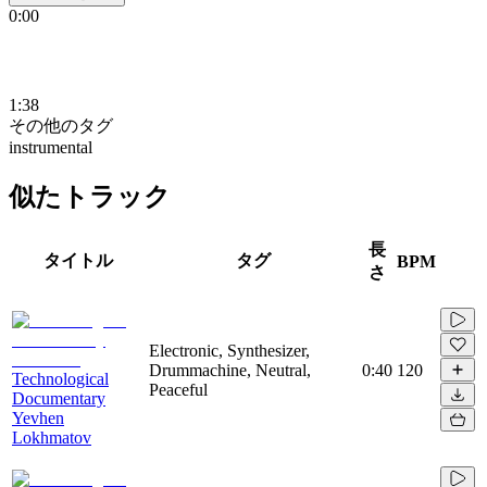
0:00
1:38
その他のタグ
instrumental
似たトラック
長
タイトル
タグ
BPM
さ
Electronic, Synthesizer,
Drummachine, Neutral,
0:40
120
Technological
Peaceful
Documentary
Yevhen
Lokhmatov