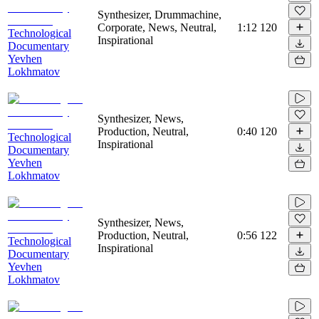
Synthesizer, Drummachine,
Corporate, News, Neutral,
1:12
120
Technological
Inspirational
Documentary
Yevhen
Lokhmatov
Synthesizer, News,
Production, Neutral,
0:40
120
Technological
Inspirational
Documentary
Yevhen
Lokhmatov
Synthesizer, News,
Production, Neutral,
0:56
122
Technological
Inspirational
Documentary
Yevhen
Lokhmatov