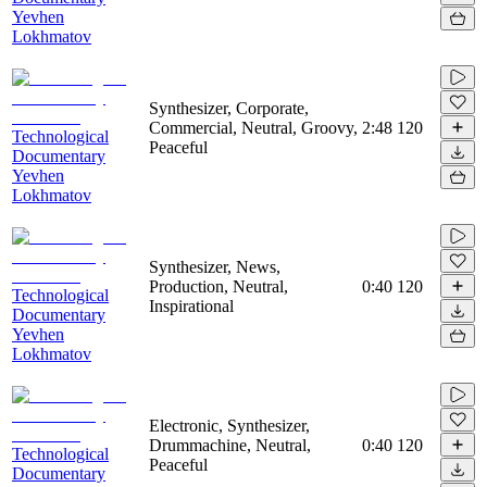
Yevhen
Lokhmatov
Synthesizer, Corporate,
Commercial, Neutral, Groovy,
2:48
120
Technological
Peaceful
Documentary
Yevhen
Lokhmatov
Synthesizer, News,
Production, Neutral,
0:40
120
Technological
Inspirational
Documentary
Yevhen
Lokhmatov
Electronic, Synthesizer,
Drummachine, Neutral,
0:40
120
Technological
Peaceful
Documentary