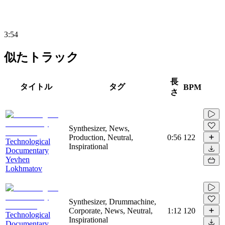
3:54
似たトラック
長
タイトル
タグ
BPM
さ
Synthesizer, News,
Production, Neutral,
0:56
122
Technological
Inspirational
Documentary
Yevhen
Lokhmatov
Synthesizer, Drummachine,
Corporate, News, Neutral,
1:12
120
Technological
Inspirational
Documentary