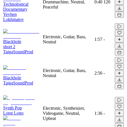
Drummachine, Neutral,
0:40
120
Technological
Peaceful
Documentary
Yevhen
Lokhmatov
Electronic, Guitar, Bass,
1:57
-
Blackhole
Neutral
short 2
TaigaSoundProd
Electronic, Guitar, Bass,
2:56
-
Neutral
Blackhole
TaigaSoundProd
Synth Pop
Electronic, Synthesizer,
Long Logo
Videogame, Neutral,
1:36
-
Upbeat