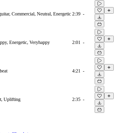
cguitar, Commercial, Neutral, Energetic
2:39
-
ppy, Energetic, Veryhappy
2:01
-
beat
4:21
-
, Uplifting
2:35
-