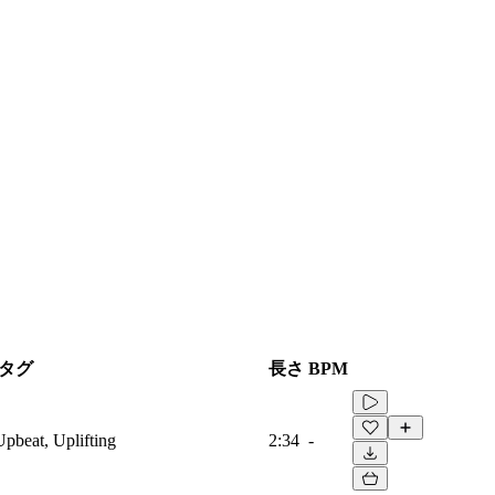
タグ
長さ
BPM
Upbeat, Uplifting
2:34
-