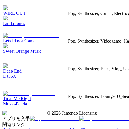
WIRE OUT
Pop, Synthesizer, Guitar, Electri
Linda Jones
Lets Play a Game
Pop, Synthesizer, Videogame, Ha
Sweet Orange Music
Pop, Synthesizer, Bass, Vlog, Up
Deep End
DJ35X
Pop, Synthesizer, Lounge, Upbeat
Treat Me Right
Music-Panda
©
2026
Jamendo Licensing
アプリを入手
関連リンク