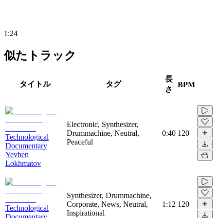
1:24
似たトラック
長
タイトル
タグ
BPM
さ
Electronic, Synthesizer,
Drummachine, Neutral,
0:40
120
Technological
Peaceful
Documentary
Yevhen
Lokhmatov
Synthesizer, Drummachine,
Corporate, News, Neutral,
1:12
120
Technological
Inspirational
Documentary