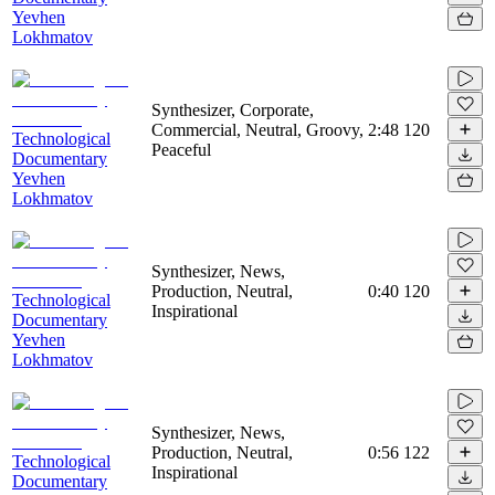
Yevhen
Lokhmatov
Synthesizer, Corporate,
Commercial, Neutral, Groovy,
2:48
120
Technological
Peaceful
Documentary
Yevhen
Lokhmatov
Synthesizer, News,
Production, Neutral,
0:40
120
Technological
Inspirational
Documentary
Yevhen
Lokhmatov
Synthesizer, News,
Production, Neutral,
0:56
122
Technological
Inspirational
Documentary