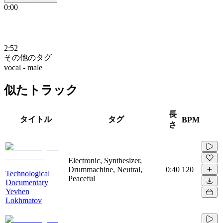
0:00
2:52
その他のタグ
vocal - male
似たトラック
長
タイトル
タグ
BPM
さ
Electronic, Synthesizer,
Drummachine, Neutral,
0:40
120
Technological
Peaceful
Documentary
Yevhen
Lokhmatov