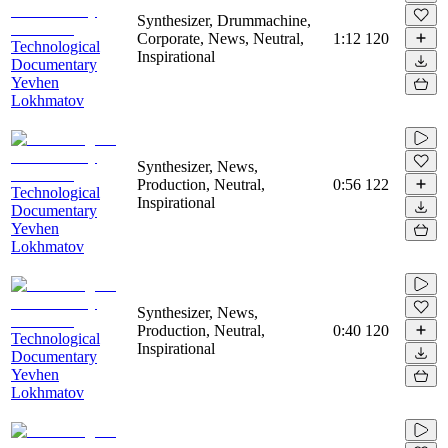
Synthesizer, Drummachine,
Corporate, News, Neutral,
1:12
120
Technological
Inspirational
Documentary
Yevhen
Lokhmatov
Synthesizer, News,
Production, Neutral,
0:56
122
Technological
Inspirational
Documentary
Yevhen
Lokhmatov
Synthesizer, News,
Production, Neutral,
0:40
120
Technological
Inspirational
Documentary
Yevhen
Lokhmatov