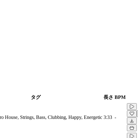
タグ
長さ
BPM
tro House, Strings, Bass, Clubbing, Happy, Energetic
3:33
-