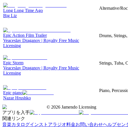
Alternative/Roc
Long Long Time Ago
Big Liz
Epic Action Film Trailer
Drums, Strings,
Veaceslav Draganov | Royalty Free Music
Licensing
Epic Storm
Strings, Tuba, 
Veaceslav Draganov | Royalty Free Music
Licensing
Piano, Percussi
Epic piano
Nazar Hrushko
©
2026
Jamendo Licensing
アプリを入手
関連リンク
音楽カタログ
インストアラジオ
料金
お問い合わせ
ヘルプセン