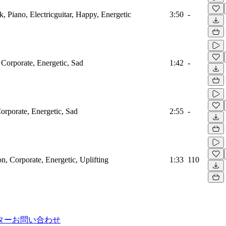
k, Piano, Electricguitar, Happy, Energetic
3:50
-
 Corporate, Energetic, Sad
1:42
-
Corporate, Energetic, Sad
2:55
-
on, Corporate, Energetic, Uplifting
1:33
110
ター
お問い合わせ