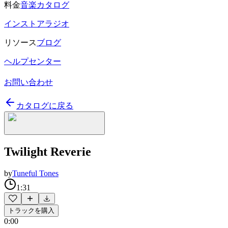
料金
音楽カタログ
インストアラジオ
リソース
ブログ
ヘルプセンター
お問い合わせ
カタログに戻る
Twilight Reverie
by
Tuneful Tones
1:31
トラックを購入
0:00