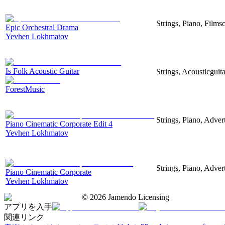
Strings, Piano, Filmsc
Epic Orchestral Drama
Yevhen Lokhmatov
Is Folk Acoustic Guitar
Strings, Acousticguit
ForestMusic
Strings, Piano, Advert
Piano Cinematic Corporate Edit 4
Yevhen Lokhmatov
Strings, Piano, Advert
Piano Cinematic Corporate
Yevhen Lokhmatov
©
2026
Jamendo Licensing
アプリを入手
関連リンク