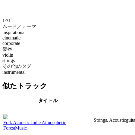
1:31
ムード／テーマ
inspirational
cinematic
corporate
楽器
violin
strings
その他のタグ
instrumental
似たトラック
タイトル
Strings, Acousticguita
Folk Acoustic Indie Atmospheric
ForestMusic