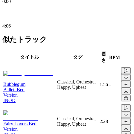
0:00
4:06
似たトラック
長
タイトル
タグ
BPM
さ
Classical, Orchestra,
Bubblegum
1:56
-
Happy, Upbeat
Ballet_Bed
Version
INOD
Classical, Orchestra,
2:28
-
Fairy Lovers Bed
Happy, Upbeat
Version