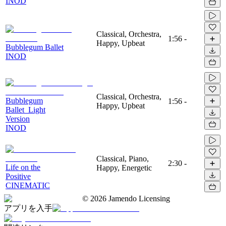
INOD
Classical, Orchestra,
1:56
-
Happy, Upbeat
Bubblegum Ballet
INOD
Classical, Orchestra,
Bubblegum
1:56
-
Happy, Upbeat
Ballet_Light
Version
INOD
Classical, Piano,
2:30
-
Life on the
Happy, Energetic
Positive
CINEMATIC
©
2026
Jamendo Licensing
アプリを入手