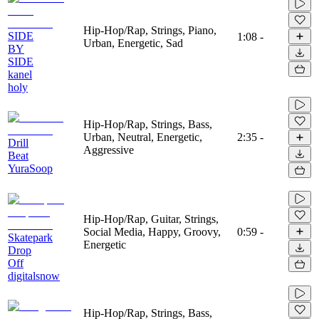
Hip-Hop/Rap, Strings, Piano,
SIDE
1:08
-
Urban, Energetic, Sad
BY
SIDE
kanel
holy
Hip-Hop/Rap, Strings, Bass,
Urban, Neutral, Energetic,
2:35
-
Drill
Aggressive
Beat
YuraSoop
Hip-Hop/Rap, Guitar, Strings,
Social Media, Happy, Groovy,
0:59
-
Skatepark
Energetic
Drop
Off
digitalsnow
Hip-Hop/Rap, Strings, Bass,