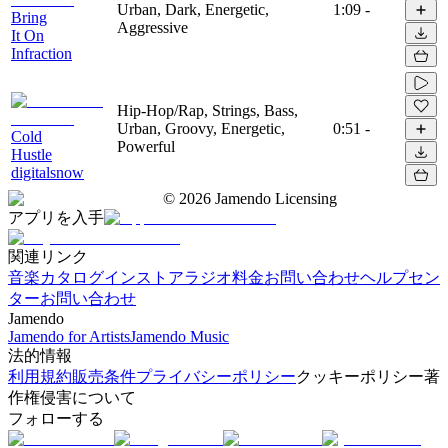
Urban, Dark, Energetic,
1:09
-
Bring
Aggressive
It On
Infraction
Hip-Hop/Rap, Strings, Bass,
Urban, Groovy, Energetic,
0:51
-
Cold
Powerful
Hustle
digitalsnow
©
2026
Jamendo Licensing
アプリを入手
関連リンク
音楽カタログ
インストアラジオ
料金
お問い合わせ
ヘルプセン
ター
お問い合わせ
Jamendo
Jamendo for Artists
Jamendo Music
法的情報
利用規約
販売条件
プライバシーポリシー
クッキーポリシー
著
作権侵害について
フォローする