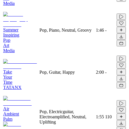
Media
Summer
Pop, Piano, Neutral, Groovy
1:46
-
Inspiring
Pop
Art
Media
Take
Pop, Guitar, Happy
2:00
-
Your
Time
TATANX
Air
Pop, Electricguitar,
Ambient
Electroamplified, Neutral,
1:55
110
Palm
Uplifting