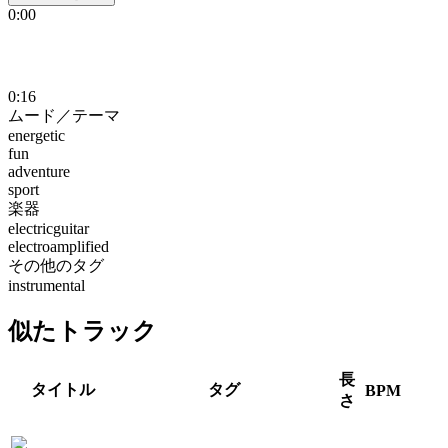
0:00
0:16
ムード／テーマ
energetic
fun
adventure
sport
楽器
electricguitar
electroamplified
その他のタグ
instrumental
似たトラック
長
タイトル
タグ
BPM
さ