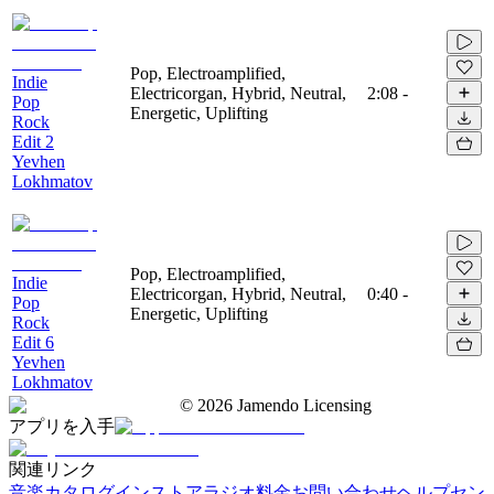
Pop, Electroamplified,
Indie
Electricorgan, Hybrid, Neutral,
2:08
-
Pop
Energetic, Uplifting
Rock
Edit 2
Yevhen
Lokhmatov
Pop, Electroamplified,
Indie
Electricorgan, Hybrid, Neutral,
0:40
-
Pop
Energetic, Uplifting
Rock
Edit 6
Yevhen
Lokhmatov
©
2026
Jamendo Licensing
アプリを入手
関連リンク
音楽カタログ
インストアラジオ
料金
お問い合わせ
ヘルプセン