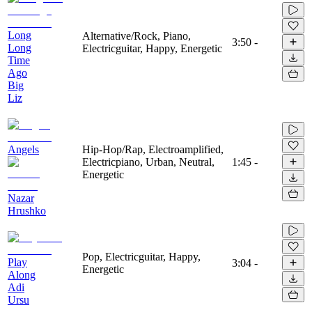
Long
Alternative/Rock, Piano,
3:50
-
Long
Electricguitar, Happy, Energetic
Time
Ago
Big
Liz
Angels
Hip-Hop/Rap, Electroamplified,
Electricpiano, Urban, Neutral,
1:45
-
Energetic
Nazar
Hrushko
Pop, Electricguitar, Happy,
Play
3:04
-
Energetic
Along
Adi
Ursu