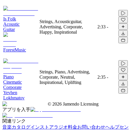
Is Folk
Strings, Acousticguitar,
Acoustic
Advertising, Corporate,
2:33
-
Guitar
Happy, Inspirational
ForestMusic
Strings, Piano, Advertising,
Piano
Corporate, Neutral,
2:35
-
Cinematic
Inspirational, Uplifting
Corporate
Yevhen
Lokhmatov
©
2026
Jamendo Licensing
アプリを入手
関連リンク
音楽カタログ
インストアラジオ
料金
お問い合わせ
ヘルプセン