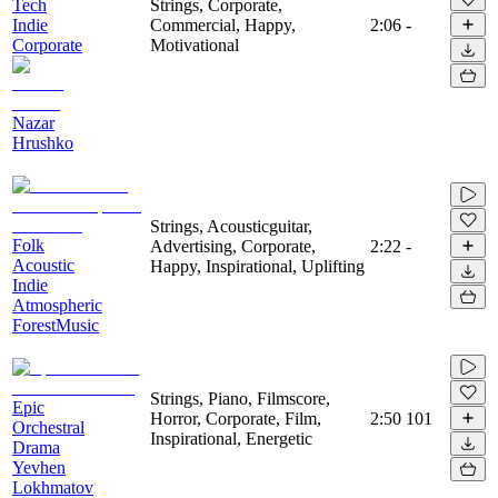
Tech
Strings, Corporate,
Indie
Commercial, Happy,
2:06
-
Corporate
Motivational
Nazar
Hrushko
Strings, Acousticguitar,
Folk
Advertising, Corporate,
2:22
-
Acoustic
Happy, Inspirational, Uplifting
Indie
Atmospheric
ForestMusic
Strings, Piano, Filmscore,
Epic
Horror, Corporate, Film,
2:50
101
Orchestral
Inspirational, Energetic
Drama
Yevhen
Lokhmatov