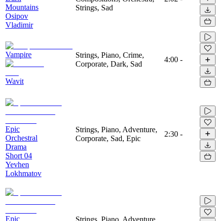
Mountains
Strings, Sad
Osipov
Vladimir
Vampire
Strings, Piano, Crime,
4:00
-
Corporate, Dark, Sad
Wavit
Epic
Strings, Piano, Adventure,
2:30
-
Orchestral
Corporate, Sad, Epic
Drama
Short 04
Yevhen
Lokhmatov
Epic
Strings, Piano, Adventure,