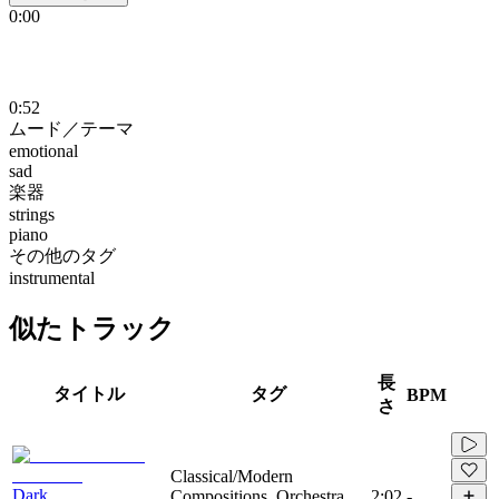
0:00
0:52
ムード／テーマ
emotional
sad
楽器
strings
piano
その他のタグ
instrumental
似たトラック
長
タイトル
タグ
BPM
さ
Classical/Modern
Dark
Compositions, Orchestra,
2:02
-