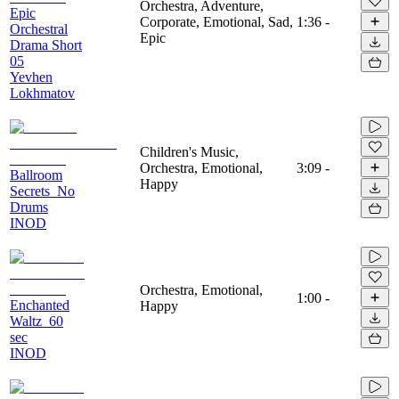
Orchestra, Adventure,
Epic
Corporate, Emotional, Sad,
1:36
-
Orchestral
Epic
Drama Short
05
Yevhen
Lokhmatov
Children's Music,
Orchestra, Emotional,
3:09
-
Ballroom
Happy
Secrets_No
Drums
INOD
Orchestra, Emotional,
1:00
-
Enchanted
Happy
Waltz_60
sec
INOD