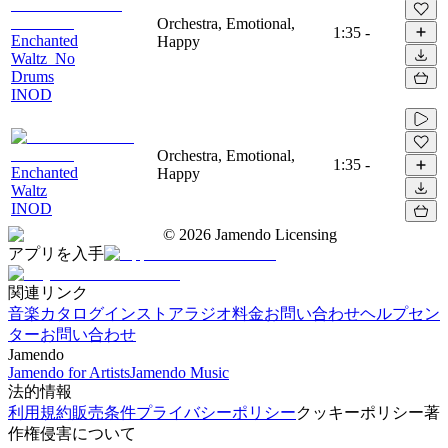
Orchestra, Emotional,
1:35
-
Enchanted
Happy
Waltz_No
Drums
INOD
Orchestra, Emotional,
1:35
-
Enchanted
Happy
Waltz
INOD
©
2026
Jamendo Licensing
アプリを入手
関連リンク
音楽カタログ
インストアラジオ
料金
お問い合わせ
ヘルプセン
ター
お問い合わせ
Jamendo
Jamendo for Artists
Jamendo Music
法的情報
利用規約
販売条件
プライバシーポリシー
クッキーポリシー
著
作権侵害について