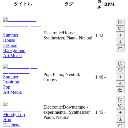
長
タイトル
タグ
BPM
さ
Electronic/House,
Summer
1:42
-
Synthesizer, Piano, Neutral
House
Fashion
Background
Art Media
Pop, Piano, Neutral,
Summer
1:46
-
Groovy
Inspiring
Pop
Art Media
Electronic/Downtempo -
experimental, Synthesizer,
1:45
-
Moody Trip
Piano, Neutral
Hop
Databend