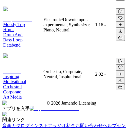
Electronic/Downtempo -
Moody Trip
experimental, Synthesizer,
1:16
-
Hop -
Piano, Neutral
Drum And
Bass Loop
Databend
Orchestra, Corporate,
2:02
-
Inspiring
Neutral, Inspirational
Motivational
Orchestral
Corporate
Art Media
©
2026
Jamendo Licensing
アプリを入手
関連リンク
音楽カタログ
インストアラジオ
料金
お問い合わせ
ヘルプセン