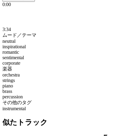
0:00
3:34
ムード／テーマ
neutral
inspirational
romantic
sentimental
corporate
楽器
orchestra
strings
piano
brass
percussion
その他のタグ
instrumental
似たトラック