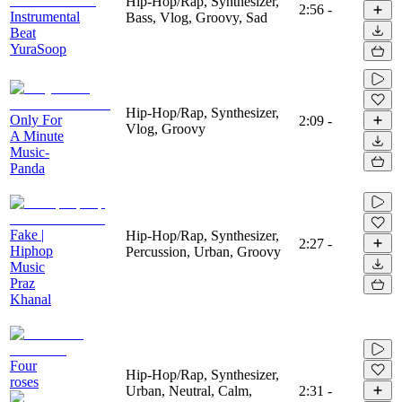
Hip-Hop/Rap, Synthesizer,
2:56
-
Instrumental
Bass, Vlog, Groovy, Sad
Beat
YuraSoop
Hip-Hop/Rap, Synthesizer,
Only For
2:09
-
Vlog, Groovy
A Minute
Music-
Panda
Fake |
Hip-Hop/Rap, Synthesizer,
2:27
-
Hiphop
Percussion, Urban, Groovy
Music
Praz
Khanal
Four
Hip-Hop/Rap, Synthesizer,
roses
Urban, Neutral, Calm,
2:31
-