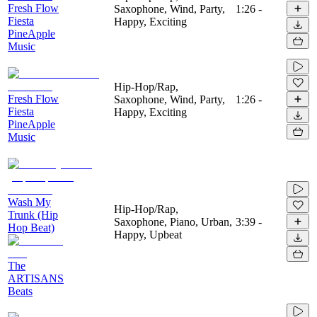
Fresh Flow
Saxophone, Wind, Party,
1:26
-
Fiesta
Happy, Exciting
PineApple
Music
Hip-Hop/Rap,
Fresh Flow
Saxophone, Wind, Party,
1:26
-
Fiesta
Happy, Exciting
PineApple
Music
Wash My
Hip-Hop/Rap,
Trunk (Hip
Saxophone, Piano, Urban,
3:39
-
Hop Beat)
Happy, Upbeat
The
ARTISANS
Beats