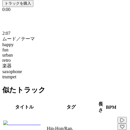
トラックを購入
0:00
2:07
ムード／テーマ
happy
fun
urban
retro
楽器
saxophone
trumpet
似たトラック
長
タイトル
タグ
BPM
さ
Hip-Hop/Rap,