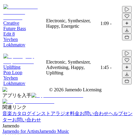
Electronic, Synthesizer,
Creative
1:09
-
Happy, Energetic
Future Bass
Edit 8
Yevhen
Lokhmatov
Electronic, Synthesizer,
Uplifting
Advertising, Happy,
1:45
-
Pop Loop
Uplifting
Yevhen
Lokhmatov
©
2026
Jamendo Licensing
アプリを入手
関連リンク
音楽カタログ
インストアラジオ
料金
お問い合わせ
ヘルプセン
ター
お問い合わせ
Jamendo
Jamendo for Artists
Jamendo Music