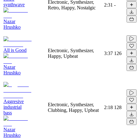
Electronic, Synthesizer,
synthwave
2:31
-
Retro, Happy, Nostalgic
Nazar
Hrushko
All is Good
Electronic, Synthesizer,
3:37
126
Happy, Upbeat
Nazar
Hrushko
Aggresive
Electronic, Synthesizer,
industrial
2:18
128
Clubbing, Happy, Upbeat
bass
Nazar
Hrushko