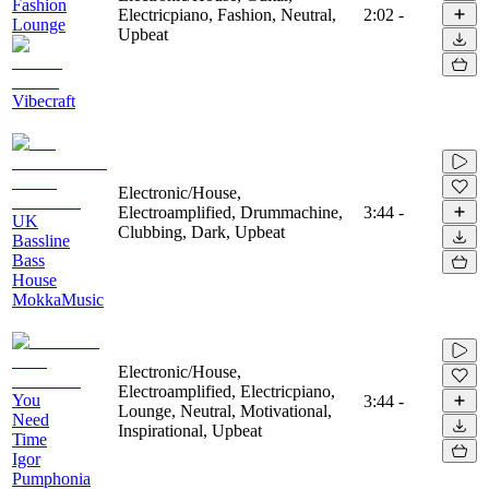
Fashion
Electricpiano, Fashion, Neutral,
2:02
-
Lounge
Upbeat
Vibecraft
Electronic/House,
Electroamplified, Drummachine,
3:44
-
UK
Clubbing, Dark, Upbeat
Bassline
Bass
House
MokkaMusic
Electronic/House,
Electroamplified, Electricpiano,
You
3:44
-
Lounge, Neutral, Motivational,
Need
Inspirational, Upbeat
Time
Igor
Pumphonia