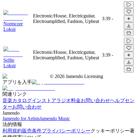
Electronic/House, Electricguitar,
3:39
-
Electroamplified, Fashion, Upbeat
Normcore
Loksii
Electronic/House, Electricguitar,
3:39
-
Electroamplified, Fashion, Upbeat
Selfie
Loksii
©
2026
Jamendo Licensing
アプリを入手
関連リンク
音楽カタログ
インストアラジオ
料金
お問い合わせ
ヘルプセン
ター
お問い合わせ
Jamendo
Jamendo for Artists
Jamendo Music
法的情報
利用規約
販売条件
プライバシーポリシー
クッキーポリシー
著