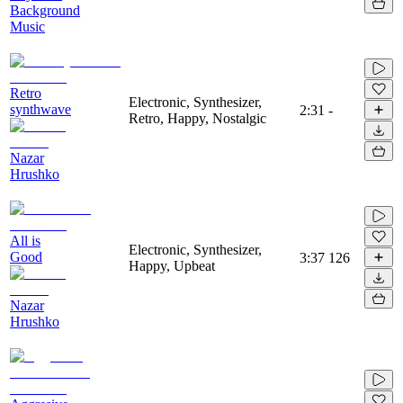
Background
Music
Retro
Electronic, Synthesizer,
synthwave
2:31
-
Retro, Happy, Nostalgic
Nazar
Hrushko
All is
Electronic, Synthesizer,
Good
3:37
126
Happy, Upbeat
Nazar
Hrushko