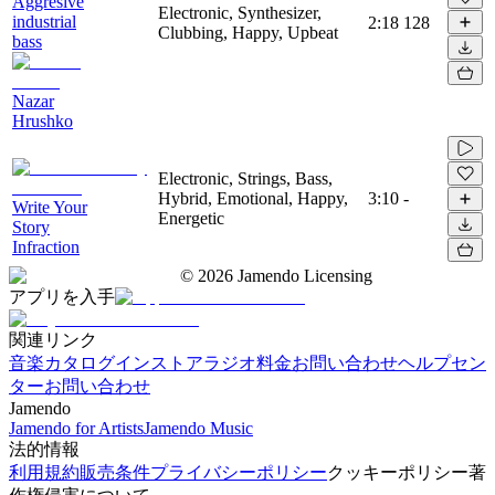
Aggresive
Electronic, Synthesizer,
industrial
2:18
128
Clubbing, Happy, Upbeat
bass
Nazar
Hrushko
Electronic, Strings, Bass,
Hybrid, Emotional, Happy,
3:10
-
Write Your
Energetic
Story
Infraction
©
2026
Jamendo Licensing
アプリを入手
関連リンク
音楽カタログ
インストアラジオ
料金
お問い合わせ
ヘルプセン
ター
お問い合わせ
Jamendo
Jamendo for Artists
Jamendo Music
法的情報
利用規約
販売条件
プライバシーポリシー
クッキーポリシー
著