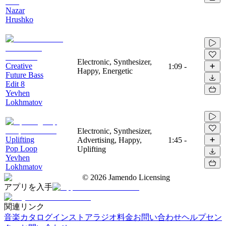
Nazar
Hrushko
Electronic, Synthesizer,
Creative
1:09
-
Happy, Energetic
Future Bass
Edit 8
Yevhen
Lokhmatov
Electronic, Synthesizer,
Uplifting
Advertising, Happy,
1:45
-
Pop Loop
Uplifting
Yevhen
Lokhmatov
©
2026
Jamendo Licensing
アプリを入手
関連リンク
音楽カタログ
インストアラジオ
料金
お問い合わせ
ヘルプセン