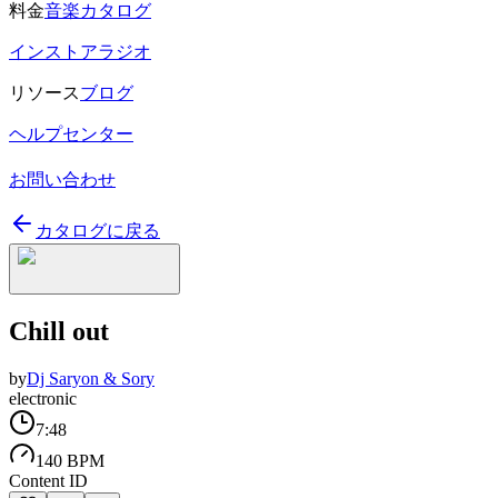
料金
音楽カタログ
インストアラジオ
リソース
ブログ
ヘルプセンター
お問い合わせ
カタログに戻る
Chill out
by
Dj Saryon & Sory
electronic
7:48
140 BPM
Content ID