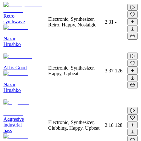
Retro
Electronic, Synthesizer,
synthwave
2:31
-
Retro, Happy, Nostalgic
Nazar
Hrushko
All is Good
Electronic, Synthesizer,
3:37
126
Happy, Upbeat
Nazar
Hrushko
Aggresive
Electronic, Synthesizer,
industrial
2:18
128
Clubbing, Happy, Upbeat
bass