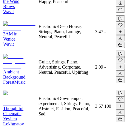
the Wind
Happy, Peaceful
Blows
Wavit
Electronic/Deep House,
Strings, Piano, Lounge,
3:47
-
3AM in
Neutral, Peaceful
Venice
Wavit
Guitar, Strings, Piano,
Advertising, Corporate,
2:09
-
Ambient
Neutral, Peaceful, Uplifting
Background
ForestMusic
Electronic/Downtempo -
experimental, Strings, Piano,
3:57
100
Thoughtful
Abstract, Fashion, Peaceful,
Cinematic
Sad
Yevhen
Lokhmatov