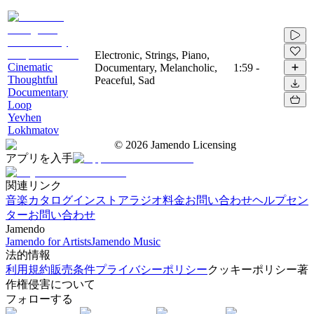
Electronic, Strings, Piano,
Cinematic
Documentary, Melancholic,
1:59
-
Thoughtful
Peaceful, Sad
Documentary
Loop
Yevhen
Lokhmatov
©
2026
Jamendo Licensing
アプリを入手
関連リンク
音楽カタログ
インストアラジオ
料金
お問い合わせ
ヘルプセン
ター
お問い合わせ
Jamendo
Jamendo for Artists
Jamendo Music
法的情報
利用規約
販売条件
プライバシーポリシー
クッキーポリシー
著
作権侵害について
フォローする