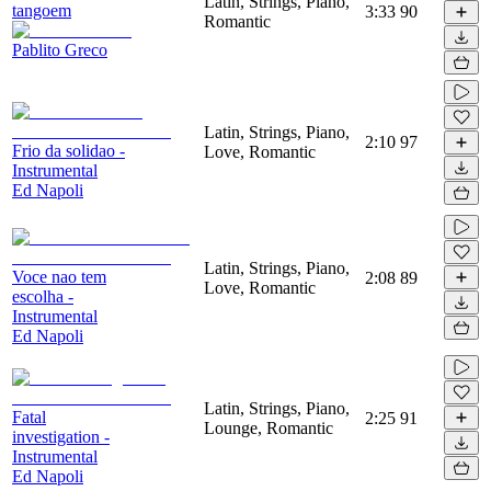
Latin, Strings, Piano,
tangoem
3:33
90
Romantic
Pablito Greco
Latin, Strings, Piano,
2:10
97
Frio da solidao -
Love, Romantic
Instrumental
Ed Napoli
Latin, Strings, Piano,
Voce nao tem
2:08
89
Love, Romantic
escolha -
Instrumental
Ed Napoli
Latin, Strings, Piano,
Fatal
2:25
91
Lounge, Romantic
investigation -
Instrumental
Ed Napoli