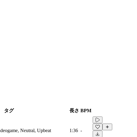
タグ
長さ
BPM
Videogame, Neutral, Upbeat
1:36
-