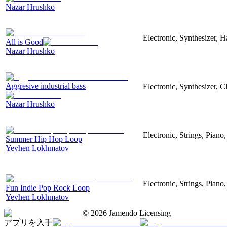
Nazar Hrushko
Electronic, Synthesizer, 
All is Good
Nazar Hrushko
Aggresive industrial bass
Electronic, Synthesizer, 
Nazar Hrushko
Electronic, Strings, Pian
Summer Hip Hop Loop
Yevhen Lokhmatov
Electronic, Strings, Piano
Fun Indie Pop Rock Loop
Yevhen Lokhmatov
©
2026
Jamendo Licensing
アプリを入手