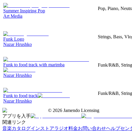
Pop, Piano, Neutr
Summer Inspiring Pop
Art Media
Strings, Bass, Vl
Funk Logo
Nazar Hrushko
Funk to food track with marimba
Funk/R&B, String
Nazar Hrushko
Funk/R&B, String
Funk to food track
Nazar Hrushko
©
2026
Jamendo Licensing
アプリを入手
関連リンク
音楽カタログ
インストアラジオ
料金
お問い合わせ
ヘルプセン