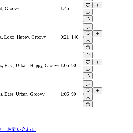
al, Groovy
1:46
-
og, Logo, Happy, Groovy
0:21
146
s, Bass, Urban, Happy, Groovy
1:06
90
s, Bass, Urban, Groovy
1:06
90
ター
お問い合わせ