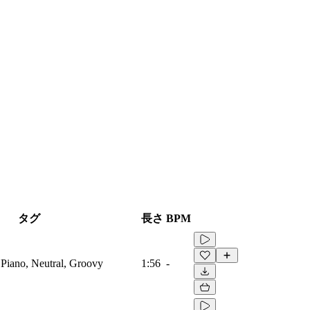
タグ
長さ
BPM
 Piano, Neutral, Groovy
1:56
-