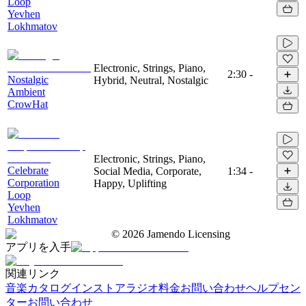
Loop
Yevhen
Lokhmatov
Electronic, Strings, Piano,
2:30
-
Nostalgic
Hybrid, Neutral, Nostalgic
Ambient
CrowHat
Electronic, Strings, Piano,
Celebrate
Social Media, Corporate,
1:34
-
Corporation
Happy, Uplifting
Loop
Yevhen
Lokhmatov
©
2026
Jamendo Licensing
アプリを入手
関連リンク
音楽カタログ
インストアラジオ
料金
お問い合わせ
ヘルプセン
ター
お問い合わせ