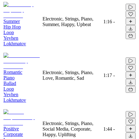
Electronic, Strings, Piano,
Summer
1:16
-
Summer, Happy, Upbeat
Hip Hop
Loop
Yevhen
Lokhmatov
Romantic
Electronic, Strings, Piano,
1:17
-
Piano
Love, Romantic, Sad
Ballad
Loop
Yevhen
Lokhmatov
Electronic, Strings, Piano,
Positive
Social Media, Corporate,
1:44
-
Corporate
Happy, Uplifting