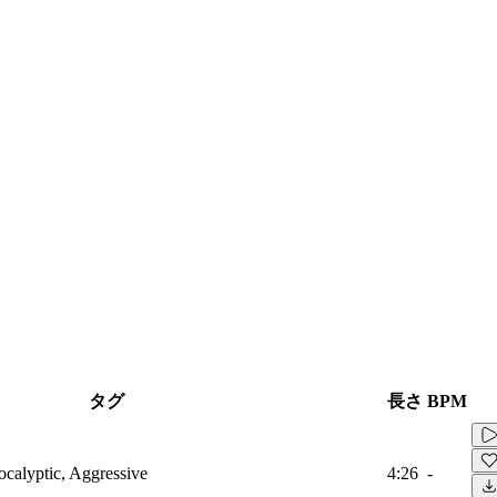
タグ
長さ
BPM
ocalyptic, Aggressive
4:26
-