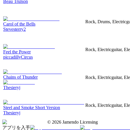
Beau Trulson
Rock, Drums, Electricgu
Carol of the Bells
Stevesterry2
Rock, Electricguitar, El
Feel the Power
piccadillyCircus
Chains of Thunder
Rock, Electricguitar, El
Thesieryj
Rock, Electricguitar, El
Steel and Smoke Short Version
Thesieryj
©
2026
Jamendo Licensing
アプリを入手