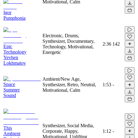
Motivational, Calm
Igor
Pumphonia
Electronic, Drums,
Synthesizer, Documentary,
2:36
142
Epic
Technology, Motivational,
Technology
Energetic
Yevhen
Lokhmatov
Ambient/New Age,
Space
Synthesizer, Retro, Neutral,
1:53
-
Summer
Motivational, Calm
Sound
Synthesizer, Social Media,
This
Corporate, Happy,
1:12
-
Ambient
Motivational, Uplifting