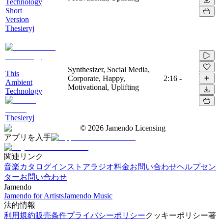
Technology
Short
Version
Thesieryj
Synthesizer, Social Media,
This
Corporate, Happy,
2:16
-
Ambient
Motivational, Uplifting
Technology
Thesieryj
©
2026
Jamendo Licensing
アプリを入手
関連リンク
音楽カタログ
インストアラジオ
料金
お問い合わせ
ヘルプセン
ター
お問い合わせ
Jamendo
Jamendo for Artists
Jamendo Music
法的情報
利用規約
販売条件
プライバシーポリシー
クッキーポリシー
著