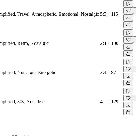
amplified, Travel, Atmospheric, Emotional, Nostalgic
5:54
115
mplified, Retro, Nostalgic
2:45
100
mplified, Nostalgic, Energetic
3:35
87
mplified, 80s, Nostalgic
4:11
129