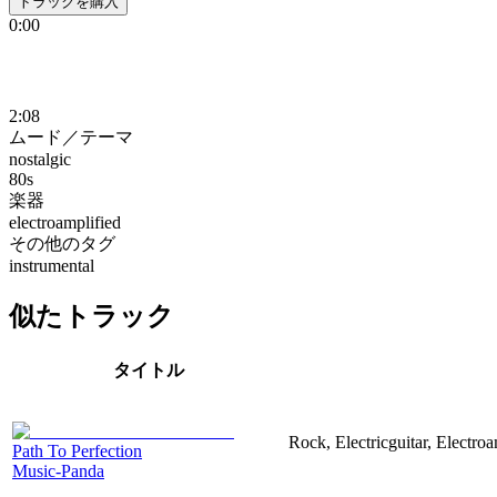
トラックを購入
0:00
2:08
ムード／テーマ
nostalgic
80s
楽器
electroamplified
その他のタグ
instrumental
似たトラック
タイトル
Rock, Electricguitar, Electroa
Path To Perfection
Music-Panda