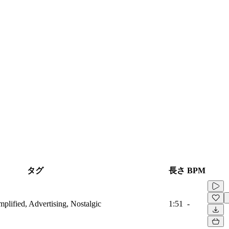
タグ
長さ
BPM
mplified, Advertising, Nostalgic
1:51
-