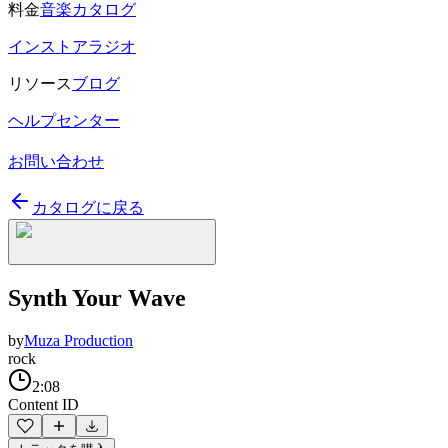
料金
音楽カタログ
インストアラジオ
リソース
ブログ
ヘルプセンター
お問い合わせ
カタログに戻る
Synth Your Wave
by
Muza Production
rock
2:08
Content ID