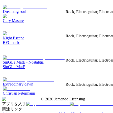
Dreaming soul
Rock, Electricguitar, Electro
Gary Masure
Rock, Electricguitar, Electroa
Night Escape
BFCmusic
Rock, Electricguitar, Electroa
SinGLe MatE - Nostalgia
SinGLe MatE
Extraodinary dawn
Rock, Electricguitar, Electroa
Christian Petermann
©
2026
Jamendo Licensing
アプリを入手
関連リンク