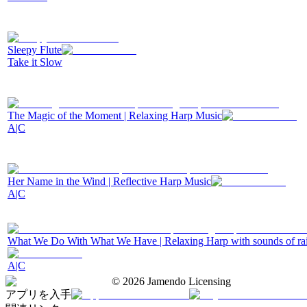
Sleepy Flute
Take it Slow
The Magic of the Moment | Relaxing Harp Music
A|C
Her Name in the Wind | Reflective Harp Music
A|C
What We Do With What We Have | Relaxing Harp with sounds of ra
A|C
©
2026
Jamendo Licensing
アプリを入手