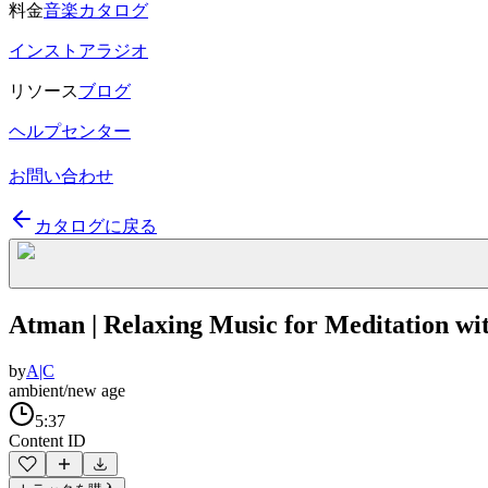
料金
音楽カタログ
インストアラジオ
リソース
ブログ
ヘルプセンター
お問い合わせ
カタログに戻る
Atman | Relaxing Music for Meditation wi
by
A|C
ambient/new age
5:37
Content ID