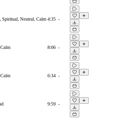
Spiritual, Neutral, Calm
4:35
-
, Calm
8:06
-
, Calm
6:34
-
ad
9:59
-