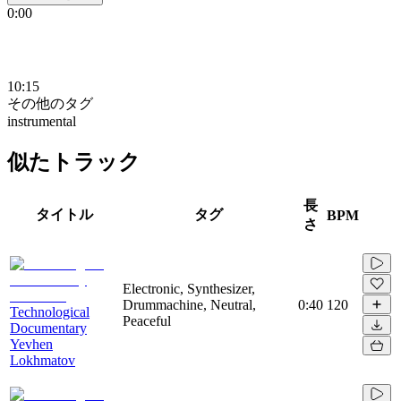
0:00
10:15
その他のタグ
instrumental
似たトラック
長
タイトル
タグ
BPM
さ
Electronic, Synthesizer,
Drummachine, Neutral,
0:40
120
Technological
Peaceful
Documentary
Yevhen
Lokhmatov