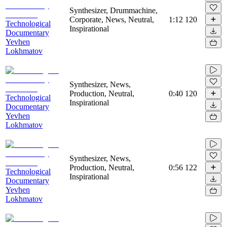
Synthesizer, Drummachine,
Corporate, News, Neutral,
1:12
120
Technological
Inspirational
Documentary
Yevhen
Lokhmatov
Synthesizer, News,
Production, Neutral,
0:40
120
Technological
Inspirational
Documentary
Yevhen
Lokhmatov
Synthesizer, News,
Production, Neutral,
0:56
122
Technological
Inspirational
Documentary
Yevhen
Lokhmatov