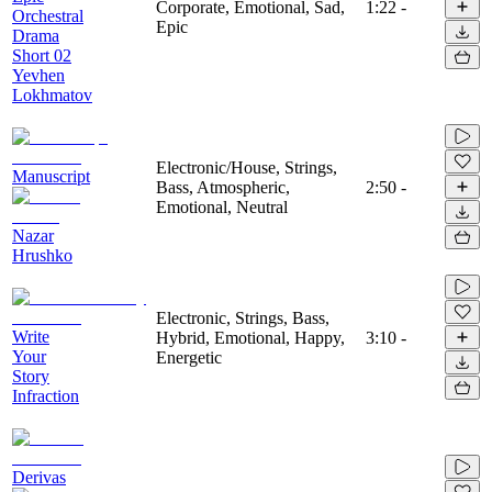
Corporate, Emotional, Sad,
1:22
-
Orchestral
Epic
Drama
Short 02
Yevhen
Lokhmatov
Electronic/House, Strings,
Manuscript
Bass, Atmospheric,
2:50
-
Emotional, Neutral
Nazar
Hrushko
Electronic, Strings, Bass,
Write
Hybrid, Emotional, Happy,
3:10
-
Your
Energetic
Story
Infraction
Derivas