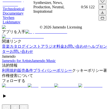
Synthesizer, News,
Production, Neutral,
0:56
122
Technological
Inspirational
Documentary
Yevhen
Lokhmatov
©
2026
Jamendo Licensing
アプリを入手
関連リンク
音楽カタログ
インストアラジオ
料金
お問い合わせ
ヘルプセン
ター
お問い合わせ
Jamendo
Jamendo for Artists
Jamendo Music
法的情報
利用規約
販売条件
プライバシーポリシー
クッキーポリシー
著
作権侵害について
フォローする