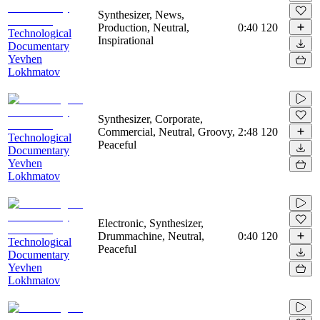
Synthesizer, News,
Production, Neutral,
0:40
120
Technological
Inspirational
Documentary
Yevhen
Lokhmatov
Synthesizer, Corporate,
Commercial, Neutral, Groovy,
2:48
120
Technological
Peaceful
Documentary
Yevhen
Lokhmatov
Electronic, Synthesizer,
Drummachine, Neutral,
0:40
120
Technological
Peaceful
Documentary
Yevhen
Lokhmatov