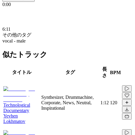
0:00
6:11
その他のタグ
vocal - male
似たトラック
長
タイトル
タグ
BPM
さ
Synthesizer, Drummachine,
Corporate, News, Neutral,
1:12
120
Technological
Inspirational
Documentary
Yevhen
Lokhmatov