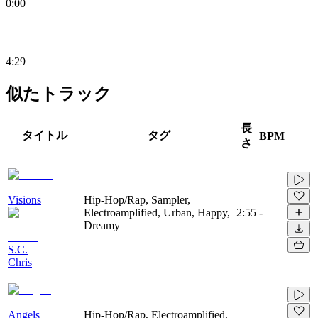
0:00
4:29
似たトラック
長
タイトル
タグ
BPM
さ
Visions
Hip-Hop/Rap, Sampler,
Electroamplified, Urban, Happy,
2:55
-
Dreamy
S.C.
Chris
Angels
Hip-Hop/Rap, Electroamplified,