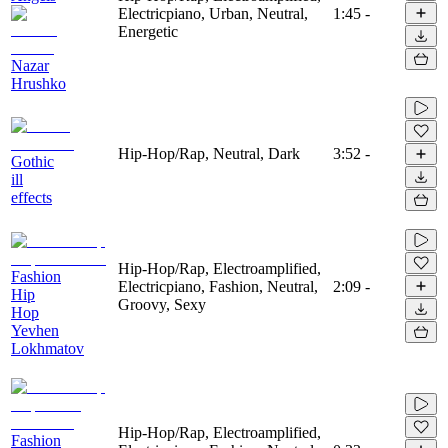
Electricpiano, Urban, Neutral,
1:45
-
Energetic
Nazar
Hrushko
Hip-Hop/Rap, Neutral, Dark
3:52
-
Gothic
ill
effects
Hip-Hop/Rap, Electroamplified,
Fashion
Electricpiano, Fashion, Neutral,
2:09
-
Hip
Groovy, Sexy
Hop
Yevhen
Lokhmatov
Hip-Hop/Rap, Electroamplified,
Fashion