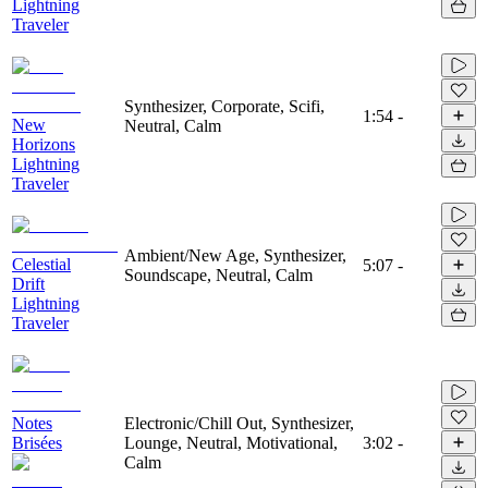
Lightning
Traveler
Synthesizer, Corporate, Scifi,
1:54
-
New
Neutral, Calm
Horizons
Lightning
Traveler
Ambient/New Age, Synthesizer,
Celestial
5:07
-
Soundscape, Neutral, Calm
Drift
Lightning
Traveler
Notes
Electronic/Chill Out, Synthesizer,
Brisées
Lounge, Neutral, Motivational,
3:02
-
Calm