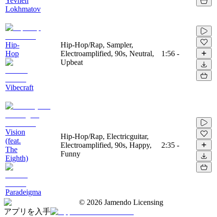
Yevhen
Lokhmatov
Hip-
Hip-Hop/Rap, Sampler,
Hop
Electroamplified, 90s, Neutral,
1:56
-
Upbeat
Vibecraft
Vision
Hip-Hop/Rap, Electricguitar,
(feat.
Electroamplified, 90s, Happy,
2:35
-
The
Funny
Eighth)
Paradeigma
©
2026
Jamendo Licensing
アプリを入手