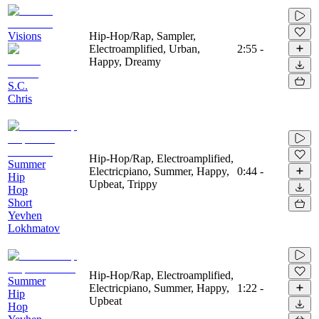
Visions
Hip-Hop/Rap, Sampler,
Electroamplified, Urban,
2:55
-
Happy, Dreamy
S.C.
Chris
Hip-Hop/Rap, Electroamplified,
Summer
Electricpiano, Summer, Happy,
0:44
-
Hip
Upbeat, Trippy
Hop
Short
Yevhen
Lokhmatov
Hip-Hop/Rap, Electroamplified,
Summer
Electricpiano, Summer, Happy,
1:22
-
Hip
Upbeat
Hop