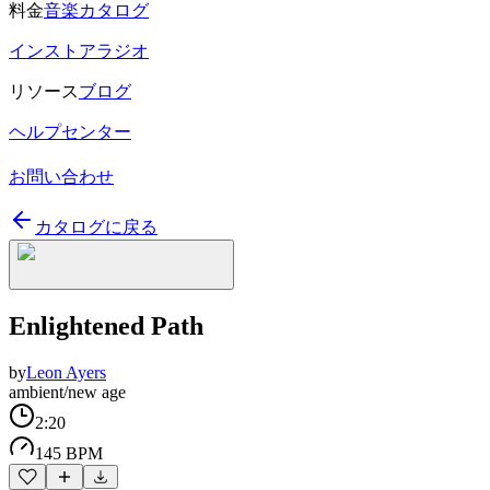
料金
音楽カタログ
インストアラジオ
リソース
ブログ
ヘルプセンター
お問い合わせ
カタログに戻る
Enlightened Path
by
Leon Ayers
ambient/new age
2:20
145 BPM