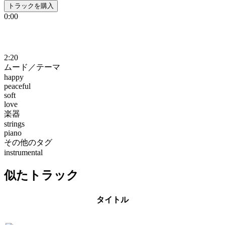
トラックを購入
0:00
2:20
ムード／テーマ
happy
peaceful
soft
love
楽器
strings
piano
その他のタグ
instrumental
似たトラック
タイトル