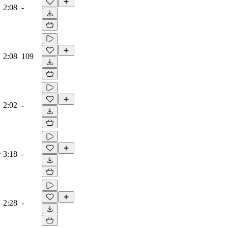
2:08
-
2:08
109
2:02
-
y
3:18
-
2:28
-