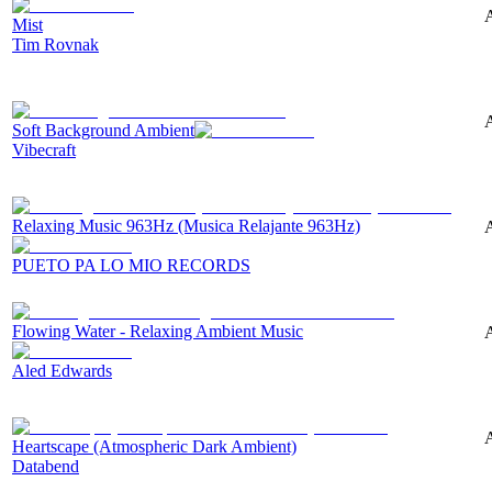
A
Mist
Tim Rovnak
A
Soft Background Ambient
Vibecraft
Relaxing Music 963Hz (Musica Relajante 963Hz)
A
PUETO PA LO MIO RECORDS
Flowing Water - Relaxing Ambient Music
A
Aled Edwards
Heartscape (Atmospheric Dark Ambient)
Databend