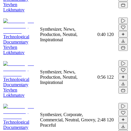
Yevhen
Lokhmatov
Synthesizer, News,
Production, Neutral,
0:40
120
Technological
Inspirational
Documentary
Yevhen
Lokhmatov
Synthesizer, News,
Production, Neutral,
0:56
122
Technological
Inspirational
Documentary
Yevhen
Lokhmatov
Synthesizer, Corporate,
Commercial, Neutral, Groovy,
2:48
120
Technological
Peaceful
Documentary