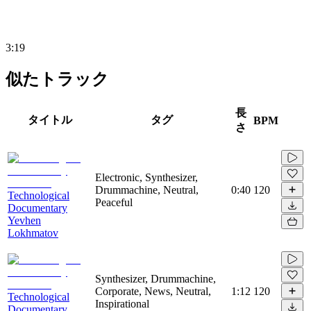
3:19
似たトラック
長
タイトル
タグ
BPM
さ
Electronic, Synthesizer,
Drummachine, Neutral,
0:40
120
Technological
Peaceful
Documentary
Yevhen
Lokhmatov
Synthesizer, Drummachine,
Corporate, News, Neutral,
1:12
120
Technological
Inspirational
Documentary