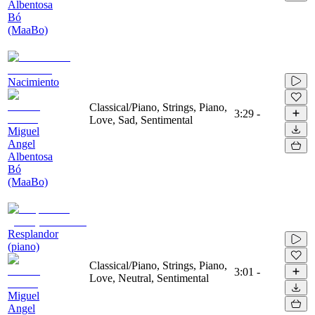
Albentosa
Bó
(MaaBo)
Nacimiento
Classical/Piano, Strings, Piano,
3:29
-
Love, Sad, Sentimental
Miguel
Angel
Albentosa
Bó
(MaaBo)
Resplandor
(piano)
Classical/Piano, Strings, Piano,
3:01
-
Love, Neutral, Sentimental
Miguel
Angel