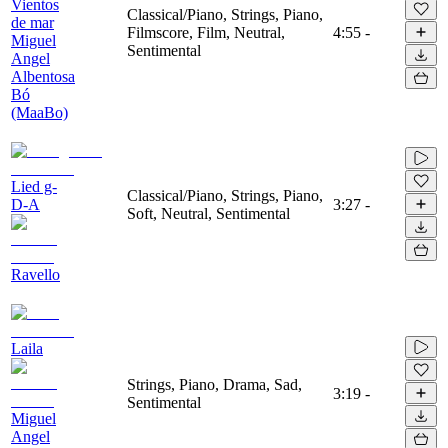
Vientos
Classical/Piano, Strings, Piano,
de mar
Filmscore, Film, Neutral,
4:55
-
Miguel
Sentimental
Angel
Albentosa
Bó
(MaaBo)
Lied g-
Classical/Piano, Strings, Piano,
D-A
3:27
-
Soft, Neutral, Sentimental
Ravello
Laila
Strings, Piano, Drama, Sad,
3:19
-
Sentimental
Miguel
Angel