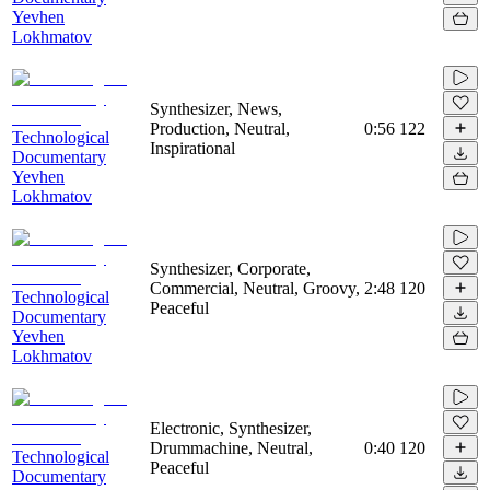
Yevhen
Lokhmatov
Synthesizer, News,
Production, Neutral,
0:56
122
Technological
Inspirational
Documentary
Yevhen
Lokhmatov
Synthesizer, Corporate,
Commercial, Neutral, Groovy,
2:48
120
Technological
Peaceful
Documentary
Yevhen
Lokhmatov
Electronic, Synthesizer,
Drummachine, Neutral,
0:40
120
Technological
Peaceful
Documentary