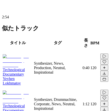
2:54
似たトラック
長
タイトル
タグ
BPM
さ
Synthesizer, News,
Production, Neutral,
0:40
120
Technological
Inspirational
Documentary
Yevhen
Lokhmatov
Synthesizer, Drummachine,
Corporate, News, Neutral,
1:12
120
Technological
Inspirational
Documentary