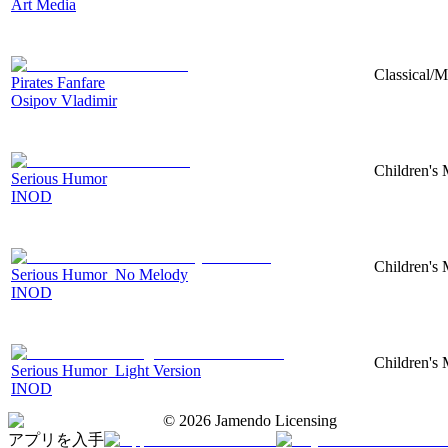
Art Media
Classical/
Pirates Fanfare
Osipov Vladimir
Children's 
Serious Humor
INOD
Children's 
Serious Humor_No Melody
INOD
Children's 
Serious Humor_Light Version
INOD
©
2026
Jamendo Licensing
アプリを入手