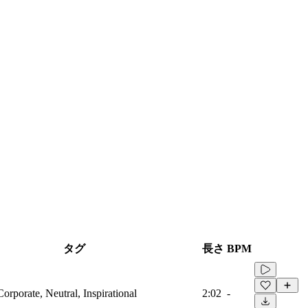
タグ
長さ
BPM
Corporate, Neutral, Inspirational
2:02
-