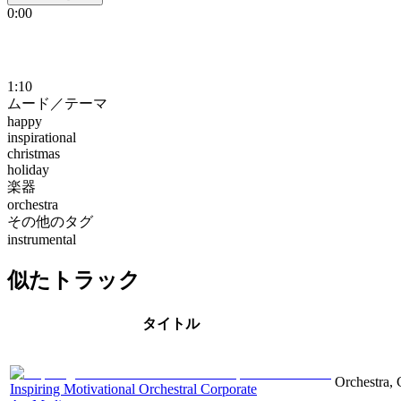
0:00
1:10
ムード／テーマ
happy
inspirational
christmas
holiday
楽器
orchestra
その他のタグ
instrumental
似たトラック
タイトル
Orchestra, 
Inspiring Motivational Orchestral Corporate