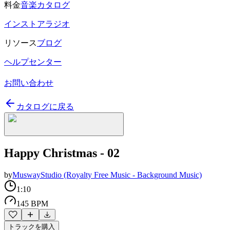
料金
音楽カタログ
インストアラジオ
リソース
ブログ
ヘルプセンター
お問い合わせ
カタログに戻る
Happy Christmas - 02
by
MuswayStudio (Royalty Free Music - Background Music)
1:10
145 BPM
トラックを購入