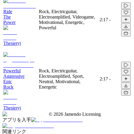
Ride
Rock, Electricguitar,
The
Electroamplified, Videogame,
2:17
-
Power
Motivational, Energetic,
Powerful
Thesieryj
Powerful
Rock, Electricguitar,
Aggressive
Electroamplified, Sport,
2:17
-
Epic
Neutral, Motivational,
Rock
Energetic
Thesieryj
©
2026
Jamendo Licensing
アプリを入手
関連リンク