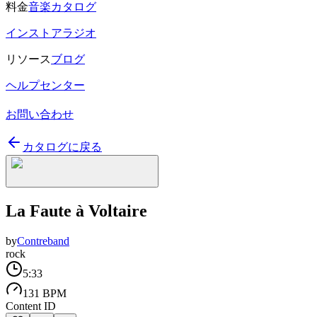
料金
音楽カタログ
インストアラジオ
リソース
ブログ
ヘルプセンター
お問い合わせ
カタログに戻る
La Faute à Voltaire
by
Contreband
rock
5:33
131 BPM
Content ID