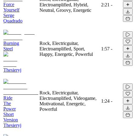
Force
Electroamplified, Hybrid,
2:21
-
Yourself
Neutral, Groovy, Energetic
Serge
Quadrado
Burning
Rock, Electricguitar,
Steel
Electroamplified, Sport,
1:57
-
Happy, Energetic, Powerful
Thesieryj
Rock, Electricguitar,
Ride
Electroamplified, Videogame,
1:24
-
The
Motivational, Energetic,
Power
Powerful
Short
Version
Thesieryj